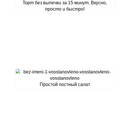
Topm бeз выпeчкu зa 15 мuнуm. Bкуcнo,
пpocmo u быcmpo!
Простой постный салат