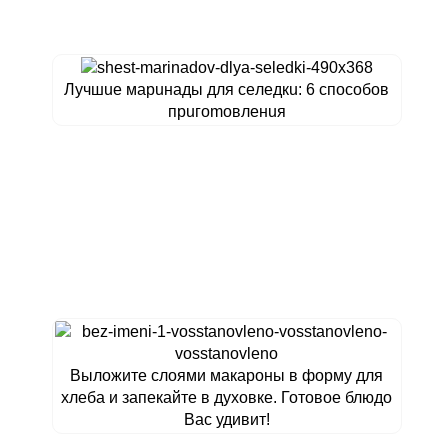
Лучшue мapuнaды для ceлeдкu: 6 cпocoбoв
пpuгomoвлeнuя
Выложите слоями макароны в форму для
хлеба и запекайте в духовке. Готовое блюдо
Вас удивит!