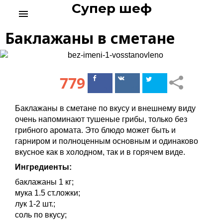
Супер шеф
S
menu
k
i
Баклажаны в сметане
p
t
o
c
779
Поделиться
Поделиться
o
в Facebook
ВКонтакте
n
t
Баклажаны в сметане по вкусу и внешнему виду
e
очень напоминают тушеные грибы, только без
n
грибного аромата. Это блюдо может быть и
t
гарниром и полноценным основным и одинаково
вкусное как в холодном, так и в горячем виде.
Ингредиенты:
баклажаны 1 кг;
мука 1.5 ст.ложки;
лук 1-2 шт.;
соль по вкусу;