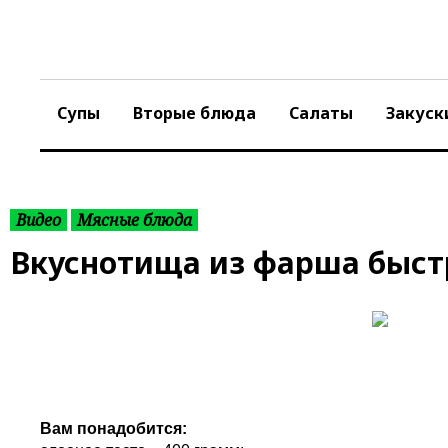
S
k
i
p
t
Супы
Вторые блюда
Салаты
Закуск
o
c
o
n
t
Видео
Мясные блюда
e
Вкуснотища из фарша быст
n
t
Вам понадобится: