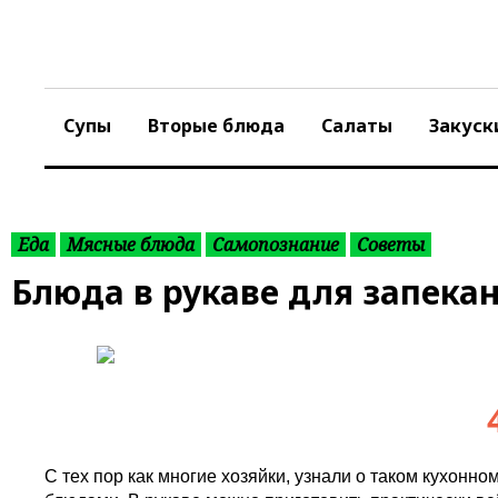
S
k
i
p
t
Супы
Вторые блюда
Салаты
Закуск
o
c
o
n
t
Еда
Мясные блюда
Самопознание
Советы
e
Блюда в рукаве для запекан
n
t
С тех пор как многие хозяйки, узнали о таком кухонн