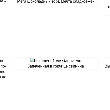
за 5
Мега шоколадный торт. Мечта сладкоежек
з
Запеченная в горчице свинина
Вы
ы по