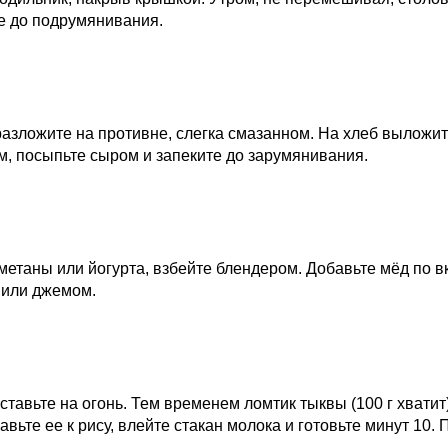
е до подрумянивания.
разложите на противне, слегка смазанном. На хлеб выложит
, посыпьте сыром и запеките до зарумянивания.
 сметаны или йогурта, взбейте блендером. Добавьте мёд по 
 или джемом.
поставьте на огонь. Тем временем ломтик тыквы (100 г хвати
авьте ее к рису, влейте стакан молока и готовьте минут 10.