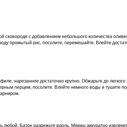
кой сковороде с добавлением небольшого количества оливк
ороду промытый рис, посолите, перемешайте. Влейте достат
 филе, нарезанное достаточно крупно. Обжарьте до легкого
черным перцем, посолите. Влейте немного воды и тушите п
гарниром.
ь любой. Батон разрежьте вдоль. Мякиш аккуратно извлекит