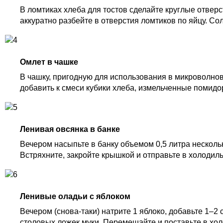
В ломтиках хлеба для тостов сделайте круглые отвер
аккуратно разбейте в отверстия ломтиков по яйцу. Со
Омлет в чашке
В чашку, пригодную для использования в микроволновк
добавить к смеси кубики хлеба, измельченные помидо
Ленивая овсянка в банке
Вечером насыпьте в банку объемом 0,5 литра несколь
Встряхните, закройте крышкой и отправьте в холодиль
Ленивые оладьи с яблоком
Вечером (снова-таки) натрите 1 яблоко, добавьте 1–2 с
столовых ложек муки. Перемешайте и поставьте в хо