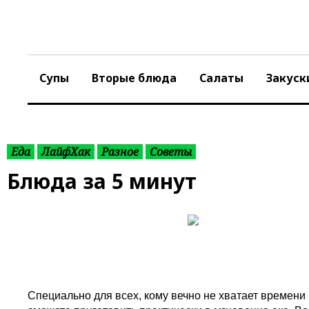
S
k
i
p
t
Супы
Вторые блюда
Салаты
Закуск
o
c
o
n
t
Еда
ЛайфХак
Разное
Советы
e
Блюда за 5 минут
n
t
Специально для всех, кому вечно не хватает времени 