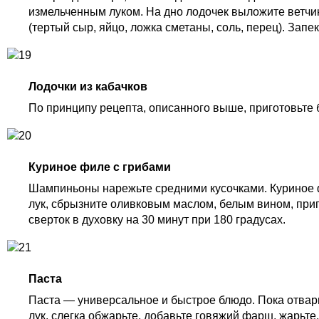
измельченным луком. На дно лодочек выложите ветчи
(тертый сыр, яйцо, ложка сметаны, соль, перец). Запек
Лодочки из кабачков
По принципу рецепта, описанного выше, приготовьте б
Куриное филе с грибами
Шампиньоны нарежьте средними кусочками. Куриное фи
лук, сбрызните оливковым маслом, белым вином, прип
сверток в духовку на 30 минут при 180 градусах.
Паста
Паста — универсальное и быстрое блюдо. Пока отвари
лук, слегка обжарьте, добавьте говяжий фарш, жарьт