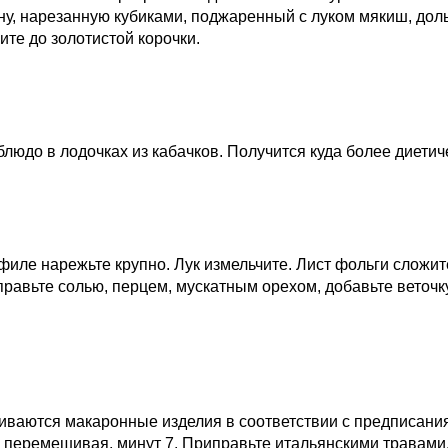
ну, нарезанную кубиками, поджаренный с луком мякиш, до
ите до золотистой корочки.
людо в лодочках из кабачков. Получится куда более диетич
ле нарежьте крупно. Лук измельчите. Лист фольги сложите
равьте солью, перцем, мускатным орехом, добавьте веточку
ваются макаронные изделия в соответствии с предписаниям
е, перемешивая, минут 7. Приправьте итальянскими травами