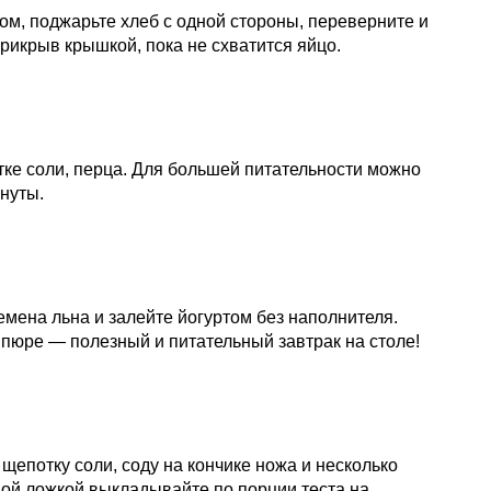
ом, поджарьте хлеб с одной стороны, переверните и
прикрыв крышкой, пока не схватится яйцо.
отке соли, перца. Для большей питательности можно
нуты.
емена льна и залейте йогуртом без наполнителя.
 пюре — полезный и питательный завтрак на столе!
, щепотку соли, соду на кончике ножа и несколько
вой ложкой выкладывайте по порции теста на