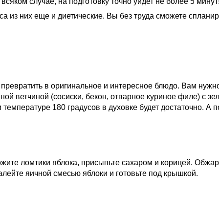
всяком случае, на подготовку точно уйдет не более 5 минут
са из них еще и диетические. Вы без труда сможете сплани
 превратить в оригинальное и интересное блюдо. Вам нуж
ной ветчиной (сосиски, бекон, отварное куриное филе) с зе
 температуре 180 градусов в духовке будет достаточно. А п
ложите ломтики яблока, присыпьте сахаром и корицей. Обжа
 Залейте яичной смесью яблоки и готовьте под крышкой.