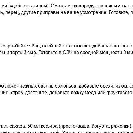
стия (удобно стаканом). Смажьте сковороду сливочным масл
ль, перец, другие приправы на ваше усмотрение. Готовьте, 
е, разбейте яйцо, влейте 2 ст. л. молока, добавьте по щеп
ры и тертый сыр. Готовьте в СВЧ на средней мощности 3 ми
ко ложек нежных овсяных хлопьев, добавьте орехи, изюм, с
ник. Утром достаньте, добавьте ложку мёда или фруктового
т. л. сахара, 50 мл кефира (простокваши, йогурта, ряженки)
лодильник, накрыв крышкой. Утром, не перемешивая, столо