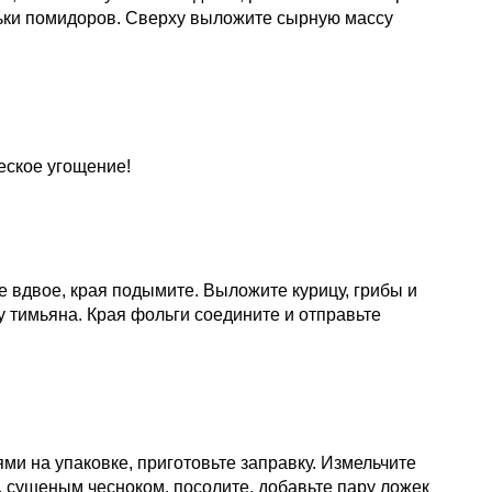
льки помидоров. Сверху выложите сырную массу
еское угощение!
 вдвое, края подымите. Выложите курицу, грибы и
 тимьяна. Края фольги соедините и отправьте
и на упаковке, приготовьте заправку. Измельчите
, сушеным чесноком, посолите, добавьте пару ложек