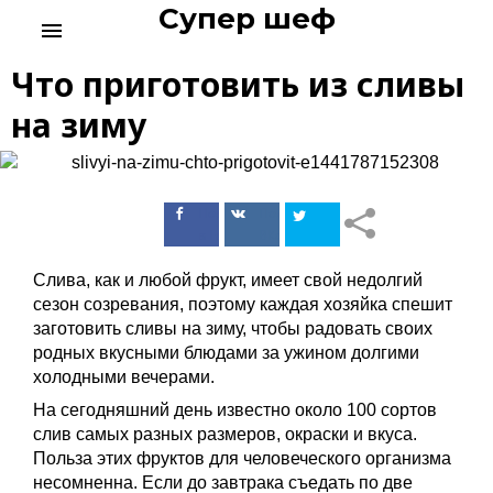
Супер шеф
S
menu
k
i
Что приготовить из сливы
p
t
на зиму
o
c
o
n
Поделиться
Поделиться
t
в Facebook
ВКонтакте
e
n
Слива, как и любой фрукт, имеет свой недолгий
t
сезон созревания, поэтому каждая хозяйка спешит
заготовить сливы на зиму, чтобы радовать своих
родных вкусными блюдами за ужином долгими
холодными вечерами.
На сегодняшний день известно около 100 сортов
слив самых разных размеров, окраски и вкуса.
Польза этих фруктов для человеческого организма
несомненна. Если до завтрака съедать по две