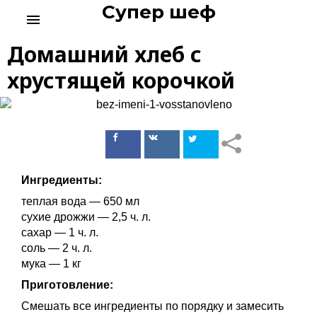
Супер шеф
S
menu
k
i
Домашний хлеб с
p
t
хрустящей корочкой
o
c
o
n
Поделиться
Поделиться
t
в Facebook
ВКонтакте
e
n
Ингредиенты:
t
теплая вода — 650 мл
сухие дрожжи — 2,5 ч. л.
сахар — 1 ч. л.
соль — 2 ч. л.
мука — 1 кг
Приготовление:
Смешать все ингредиенты по порядку и замесить