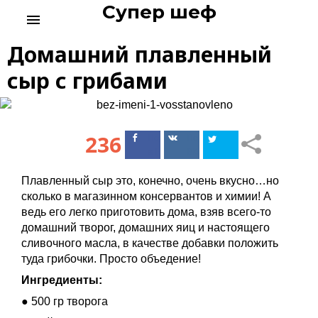
Супер шеф
S
menu
k
i
Домашний плавленный
p
t
сыр с грибами
o
c
o
n
236
Поделиться
Поделиться
t
в Facebook
ВКонтакте
e
n
Плавленный сыр это, конечно, очень вкусно…но
t
сколько в магазинном консервантов и химии! А
ведь его легко приготовить дома, взяв всего-то
домашний творог, домашних яиц и настоящего
сливочного масла, в качестве добавки положить
туда грибочки. Просто объедение!
Ингредиенты:
● 500 гр творога