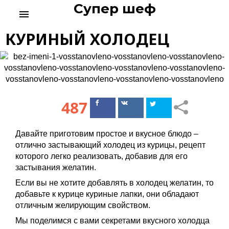
Супер шеф
S
menu
k
i
КУРИНЫЙ ХОЛОДЕЦ
p
t
o
c
o
n
487
Поделиться
Поделиться
t
в Facebook
ВКонтакте
e
n
Давайте приготовим простое и вкусное блюдо –
t
отлично застывающий холодец из курицы, рецепт
которого легко реализовать, добавив для его
застывания желатин.
Если вы не хотите добавлять в холодец желатин, то
добавьте к курице куриные лапки, они обладают
отличным желирующим свойством.
Мы поделимся с вами секретами вкусного холодца