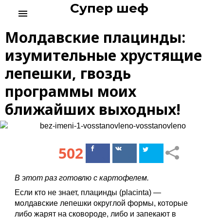
Супер шеф
S
menu
k
i
Молдавские плацинды:
p
t
изумительные хрустящие
o
лепешки, гвоздь
c
o
программы моих
n
t
ближайших выходных!
e
n
t
502
Поделиться
Поделиться
в Facebook
ВКонтакте
В этот раз готовлю с картофелем.
Если кто не знает, плацинды (рlacinta) —
молдавские лепешки округлой формы, которые
либо жарят на сковороде, либо и запекают в