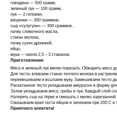
говядина — 500 грамм,
зеленый лук — 100 грамм,
лук — 2 головки,
вешенки — 300 граммов,
сыр «сулугуни» — 300 граммов ,
пачку сливочного масла,
стакан молока,
пачку сухих дрожжей,
яйцо,
мука — около 2,5 – 3 стаканов.
Приготовление:
Мясо и зеленый лук мелко порезать. Обжарить мясо до
Для теста: вливаем стакан теплого молока в кастрюлю
перемешиваем и всыпаем муку. Замешиваем тесто до м
Раскатанное тесто укладываем аккуратно в форму дл
Затем укладываем мясо, грибы и лук. Каждый слой со
Натереть сыр на тёрке и смешать с мелко нарезанной
Смазываем края теста яйцом и запекаем при 200 С в т
Приятного аппетита!