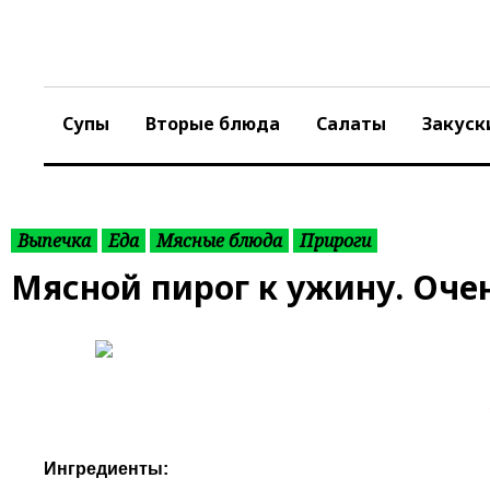
S
k
i
p
t
Супы
Вторые блюда
Салаты
Закуск
o
c
o
n
t
Выпечка
Еда
Мясные блюда
Прироги
e
Мясной пирог к ужину. Очен
n
t
Ингредиенты: