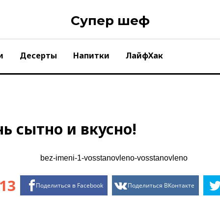
Супер шеф
и
Десерты
Напитки
ЛайфХак
ь сытно и вкусно!
13
Поделиться в Facebook
Поделиться ВКонтакте