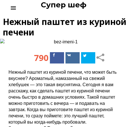
Супер шеф
S
menu
k
i
Нежный паштет из куриной
p
t
печени
o
c
o
n
790
Поделиться
Поделиться
t
в Facebook
ВКонтакте
e
n
Нежный паштет из куриной печени, что может быть
t
вкуснее? Ароматный, намазанный на свежий
хлебушек — это такая вкуснятина. Сегодня я вам
расскажу, как сделать паштет из куриной печени
очень быстро в домашних условиях. Такой паштет
можно приготовить с вечера — и подавать на
завтрак. Когда вы приготовите паштет из куриной
печени, то сразу поймете: это лучший паштет,
который вы когда-нибудь пробовали.