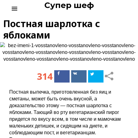
Супер шеф
S
menu
k
i
Постная шарлотка с
p
t
яблоками
o
c
o
n
t
e
314
Поделиться
Поделиться
n
в Facebook
ВКонтакте
t
Постная выпечка, приготовленная без яиц и
сметаны, может быть очень вкусной, а
доказательство этому — постная шарлотка с
яблоками. Тающий во рту вегетарианский пирог
придется по вкусу всем, в том числе и мамочкам
маленьких детишек, и сидящим на диете, и
соблюдающим пост, и вегетарианцам.