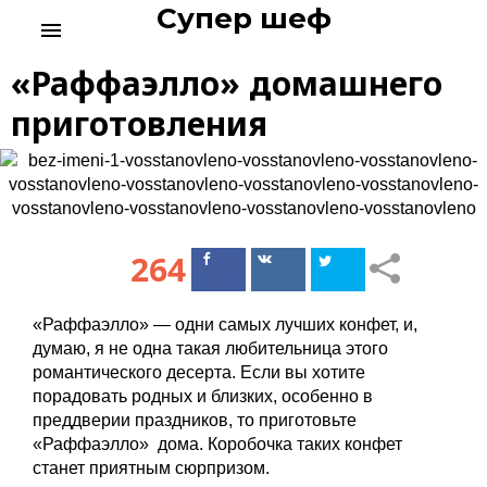
Супер шеф
S
menu
k
i
«Раффаэлло» домашнего
p
t
приготовления
o
c
o
n
t
e
264
Поделиться
Поделиться
n
в Facebook
ВКонтакте
t
«Раффаэлло» — одни самых лучших конфет, и,
думаю, я не одна такая любительница этого
романтического десерта. Если вы хотите
порадовать родных и близких, особенно в
преддверии праздников, то приготовьте
«Раффаэлло» дома. Коробочка таких конфет
станет приятным сюрпризом.