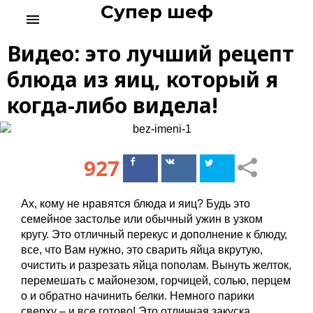
Супер шеф
S
menu
k
i
Видео: это лучший рецепт
p
t
блюда из яиц, который я
o
когда-либо видела!
c
o
n
t
927
Поделиться
Поделиться
e
в Facebook
ВКонтакте
n
t
Ах, кому не нравятся блюда и яиц? Будь это
семейное застолье или обычный ужин в узком
кругу. Это отличный перекус и дополнение к блюду,
все, что Вам нужно, это сварить яйца вкрутую,
очистить и разрезать яйца пополам. Вынуть желток,
перемешать с майонезом, горчицей, солью, перцем
о и обратно начинить белки. Немного парики
сверху – и все готово! Это отличная закуска,