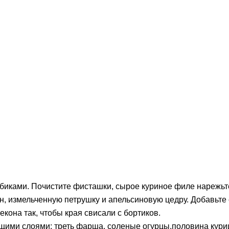
кубиками. Почистите фисташки, сырое куриное филе нарежьт
 измельченную петрушку и апельсиновую цедру. Добавьте сол
кона так, чтобы края свисали с бортиков.
ми слоями: треть фарша, соленые огурцы,половина курицы,