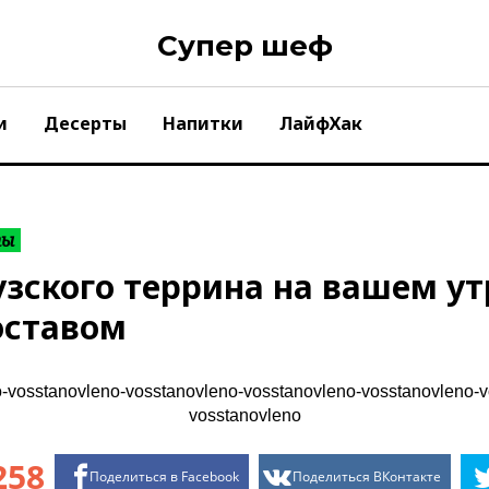
Супер шеф
и
Десерты
Напитки
ЛайфХак
ты
ского террина на вашем ут
оставом
258
Поделиться в Facebook
Поделиться ВКонтакте