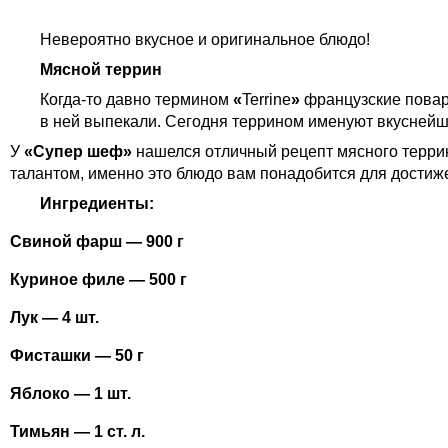
Невероятно вкусное и оригинальное блюдо!
Мясной террин
Когда-то давно термином
«
Terrine
»
французские повар
в ней выпекали. Сегодня террином именуют вкуснейш
У
«Супер шеф»
нашелся отличный рецепт мясного террин
талантом, именно это блюдо вам понадобится для достиж
Ингредиенты:
Свиной фарш — 900 г
Куриное филе — 500 г
Лук — 4 шт.
Фисташки — 50 г
Яблоко — 1 шт.
Тимьян — 1 ст. л.