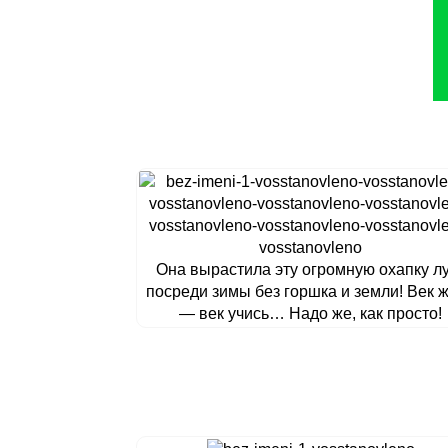
Она вырастила эту огромную охапку л
посреди зимы без горшка и земли! Век 
— век учись… Надо же, как просто!