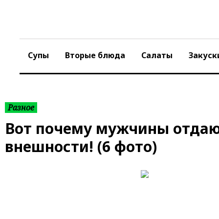
S
k
i
p
t
Супы
Вторые блюда
Салаты
Закуск
o
c
o
n
t
Разное
e
Вот почему мужчины отдаю
n
t
внешности! (6 фото)