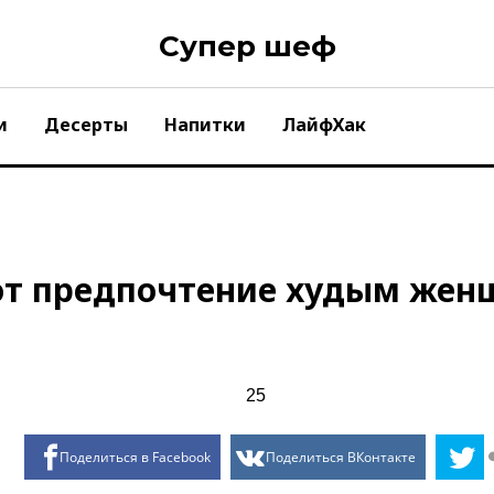
Супер шеф
и
Десерты
Напитки
ЛайфХак
т предпочтение худым женщи
Поделиться в Facebook
Поделиться ВКонтакте