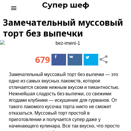
Супер шеф
S
menu
k
i
Замечательный муссовый
p
t
торт без выпечки
o
c
o
n
679
Поделиться
Поделиться
t
в Facebook
ВКонтакте
e
n
Замечательный муссовый торт без выпечки — это
t
одно из самых вкусных лакомств, которое
отличается своим нежным вкусом и пикантностью.
Нежнейшая сладость без выпечки, со свежими
ягодами клубники — искушение для гурманов. От
такого лакомого кусочка торта никто не сможет
отказаться. Муссовый торт простой в
приготовлении и получается супер даже у
начинающего кулинара. Все так вкусно, что просто