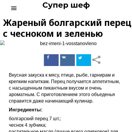
Супер шеф
S
menu
k
i
Жареный болгарский перец
p
t
с чесноком и зеленью
o
c
o
n
Поделиться
Поделиться
t
в Facebook
ВКонтакте
e
n
Вкусная закуска к мясу, птице, рыбе, гарнирам и
t
крепким напиткам. Перец получается аппетитным,
с насыщенным пикантным вкусом и очень
ароматным. С приготовлением этого объеденья
справится даже начинающий кулинар.
Ингредиенты:
болгарский перец 7 шт.;
чеснок 4 зубчика;
растительное масло (лучше всего оливковое) для