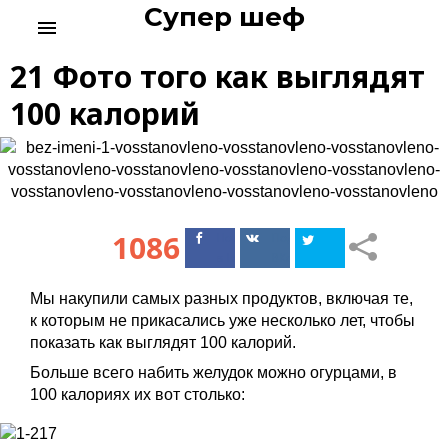
Супер шеф
S
menu
k
i
21 Фото того как выглядят
p
t
100 калорий
o
c
o
n
t
e
1086
Поделиться
Поделиться
n
в Facebook
ВКонтакте
t
Мы накупили самых разных продуктов, включая те,
к которым не прикасались уже несколько лет, чтобы
показать как выглядят 100 калорий.
Больше всего набить желудок можно огурцами, в
100 калориях их вот столько: