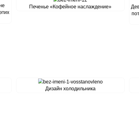
не
Печенье «Кофейное наслаждение»
Дев
этих
по
Дизайн холодильника