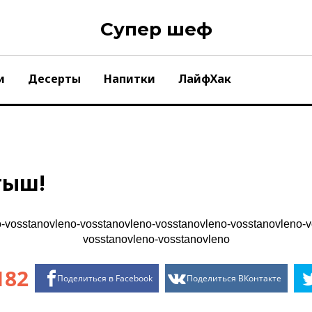
Супер шеф
и
Десерты
Напитки
ЛайфХак
тыш!
182
Поделиться в Facebook
Поделиться ВКонтакте