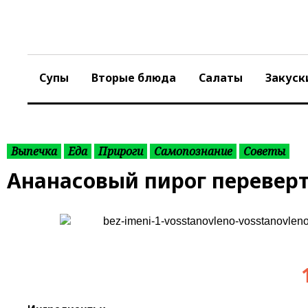
S
k
i
p
t
Супы
Вторые блюда
Салаты
Закуск
o
c
o
n
t
Выпечка
Еда
Прироги
Самопознание
Советы
e
Ананасовый пирог перевер
n
t