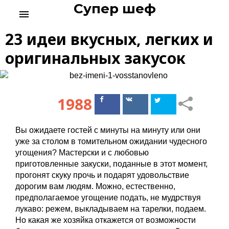
Супер шеф
S
menu
k
i
23 идеи вкусных, легких и
p
t
оригинальных закусок
o
c
o
n
1988
Поделиться
Поделиться
t
в Facebook
ВКонтакте
e
n
Вы ожидаете гостей с минуты на минуту или они
t
уже за столом в томительном ожидании чудесного
угощения? Мастерски и с любовью
приготовленные закуски, поданные в этот момент,
прогонят скуку прочь и подарят удовольствие
дорогим вам людям. Можно, естественно,
предполагаемое угощение подать, не мудрствуя
лукаво: режем, выкладываем на тарелки, подаем.
Но какая же хозяйка откажется от возможности