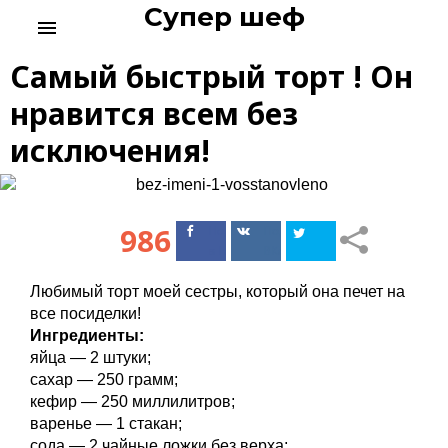
Супер шеф
S
menu
k
i
Самый быстрый торт ! Он
p
t
нравится всем без
o
исключения!
c
o
n
t
986
Поделиться
Поделиться
e
в Facebook
ВКонтакте
n
t
Любимый торт моей сестры, который она печет на
все посиделки!
Ингредиенты:
яйца — 2 штуки;
сахар — 250 грамм;
кефир — 250 миллилитров;
варенье — 1 стакан;
сода — 2 чайные ложки без верха;