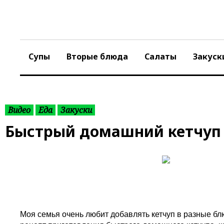
S
k
i
p
t
Супы
Вторые блюда
Салаты
Закуск
o
c
o
n
t
Видео
Еда
Закуски
e
Быстрый домашний кетчуп
n
t
Моя семья очень любит добавлять кетчуп в разные блю