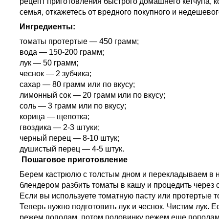
рецепт приготовления быстрого домашнего кетчупа, ко
семья, откажетесь от вредного покупного и недешевог
Ингредиенты:
томаты протертые — 450 грамм;
вода — 150-200 грамм;
лук — 50 грамм;
чеснок — 2 зубчика;
сахар — 80 грамм или по вкусу;
лимонный сок — 20 грамм или по вкусу;
соль — 3 грамм или по вкусу;
корица — щепотка;
гвоздика — 2-3 штуки;
черный перец — 8-10 штук;
душистый перец — 4-5 штук.
Пошаговое приготовление
Берем кастрюлю с толстым дном и перекладываем в 
блендером разбить томаты в кашу и процедить через с
Если вы используете томатную пасту или протертые то
Теперь нужно подготовить лук и чеснок. Чистим лук. Ес
режем пополам, потом половинку режем еще пополам, 