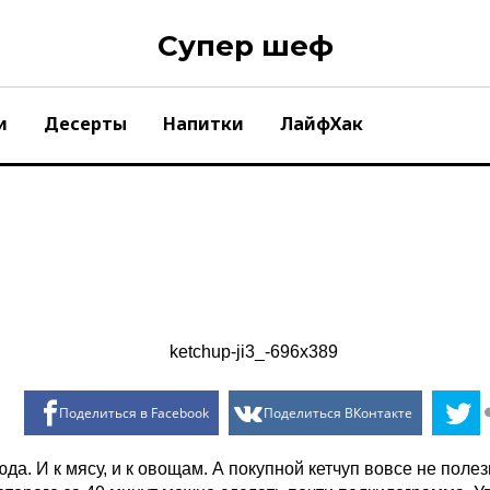
Супер шеф
и
Десерты
Напитки
ЛайфХак
Поделиться в Facebook
Поделиться ВКонтакте
да. И к мясу, и к овощам. А покупной кетчуп вовсе не пол