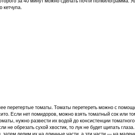
торого за 40 минут можно сделать почти полкилограмма. Уве
о кетчупа.
нее перетертые томаты. Томаты перетереть можно с помощ
ито. Если нет помидоров, можно взять томатный сок или то
маты, нужно развести их водой до консистенции томатного 
ли не обрезать сухой хвостик, то лук не будет щипать глаза
затем делим их на длинные части, а эти части — на малень