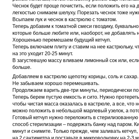
Чеснок будет проще почистить, если положить его на 
легкостью снимаем шелуху. Порезать чеснок тоже нужно
Всыпаем лук и чеснок в кастрюлю с томатом.
Теперь добавим к томатной смеси гвоздику, буквальн
которые больше любите или, наоборот, не добавлять н
Хорошенько перемешаем будущий кетчуп.
Теперь включаем плиту и ставим на нее кастрюльку, ч
на это уходит 20-25 минут.
В загустевшую массу вливаем лимонный сок или, если
больше.
Добавляем в кастрюлю щепотку корицы, соль и сахар.
Не забываем хорошо перемешивать.
Продолжаем варить две-три минуты, периодически п
Теперь берем пустую емкость и сито. Нужно протереть к
чтобы чистая масса оказалась в кастрюле, а все, что н
можно положить в небольшой марлевый узелок, а пото
Готовый кетчуп нужно переложить в стерилизованную 
способ стерилизации – подержать банку над паром. Ки
минут и снимите. Только прежде, чем заливать кетчу
на 2 сантиметра и поставьте в микроволновку на 2-3 