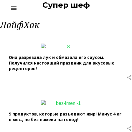
Супер шеф
S
menu
k
i
Р
ЛайфХак
p
у
t
б
р
o
и
c
к
o
а
n
:
Она разрезала лук и обмазала его соусом.
t
Л
Получился настоящий праздник для вкусовых
а
e
рецепторов!
й
n
share
ф
t
Х
а
к
9 продуктов, которые разъедают жир! Минус 4 кг
в мес., но без намека на голод!
share