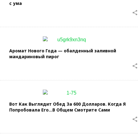
с ума
share
Аромат Нового Года — обалденный заливной
мандариновый пирог
share
Вот Как Выглядит Обед За 600 Долларов. Когда Я
Попробовала Его…В Общем Смотрите Сами
share