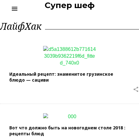
Супер шеф
S
menu
k
i
Р
ЛайфХак
p
у
t
б
р
o
и
c
к
o
а
n
:
t
Л
а
e
Идеальный рецепт: знаменитое грузинское
й
n
блюдо — сациви
ф
t
Х
share
а
к
Вот что должно быть на новогоднем столе 2018 :
рецепты блюд