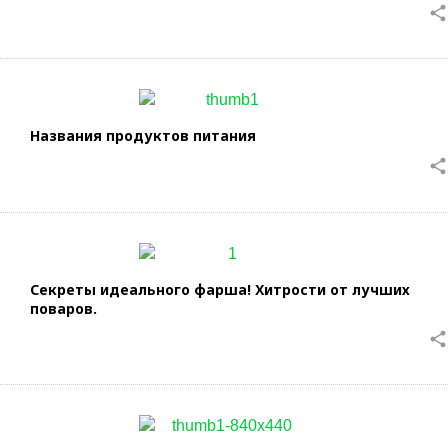
share
Названия продуктов питания
share
Секреты идеального фарша! Хитрости от лучших
поваров.
share