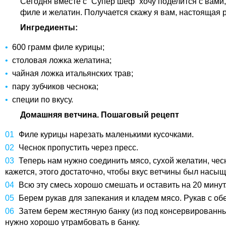
Сегодня вместе с “Супер шеф” хочу поделится с вами
филе и желатин. Получается скажу я вам, настоящая р
Ингредиенты:
600 грамм филе курицы;
столовая ложка желатина;
чайная ложка итальянских трав;
пару зубчиков чеснока;
специи по вкусу.
Домашняя ветчина. Пошаговый рецепт
Филе курицы нарезать маленькими кусочками.
Чеснок пропустить через пресс.
Теперь нам нужно соединить мясо, сухой желатин, чес
кажется, этого достаточно, чтобы вкус ветчины был насы
Всю эту смесь хорошо смешать и оставить на 20 минут
Берем рукав для запекания и кладем мясо. Рукав с об
Затем берем жестяную банку (из под консервированных
нужно хорошо утрамбовать в банку.