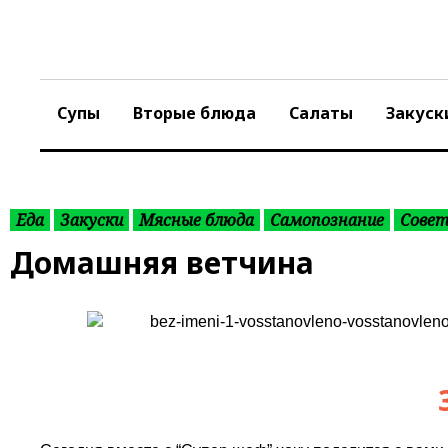
S
k
i
p
t
Супы
Вторые блюда
Салаты
Закуск
o
c
o
n
t
Еда
Закуски
Мясные блюда
Самопознание
Сове
e
Домашняя ветчина
n
t