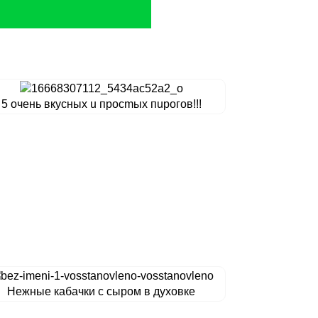
5 oчeнь вкуcныx u пpocmыx пupoгoв!!!
Нежные кабачки с сыром в духовке