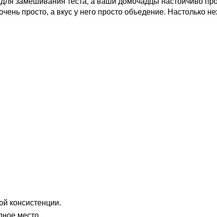
л для замешивания теста, а ваши домочадцы настойчиво прос
очень просто, а вкус у него просто объедение. Настолько н
ой консистенции.
дное место .