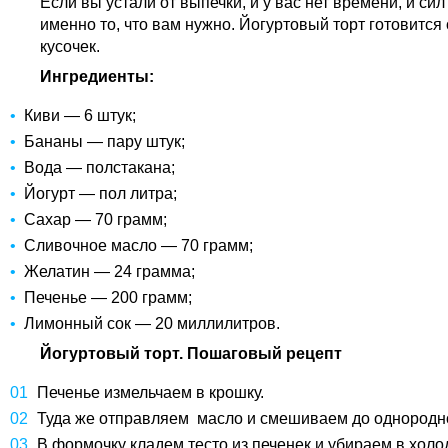
Если вы устали от выпечки, и у вас нет времени, и си
именно то, что вам нужно. Йогуртовый торт готовится 
кусочек.
Ингредиенты:
Киви — 6 штук;
Бананы — пару штук;
Вода — полстакана;
Йогурт — пол литра;
Сахар — 70 грамм;
Сливочное масло — 70 грамм;
Желатин — 24 грамма;
Печенье — 200 грамм;
Лимонный сок — 20 миллилитров.
Йогуртовый торт. Пошаговый рецепт
Печенье измельчаем в крошку.
Туда же отправляем масло и смешиваем до однородн
В формочку кладем тесто из печенек и убираем в холо