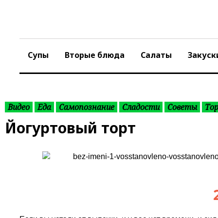
S
k
i
p
t
Супы
Вторые блюда
Салаты
Закуск
o
c
o
n
t
Видео
Еда
Самопознание
Сладости
Советы
То
e
Йогуртовый торт
n
t