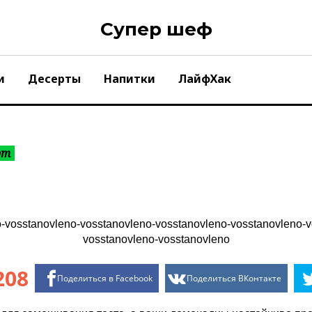
Супер шеф
и
Десерты
Напитки
ЛайфХак
рт
208
Поделиться в Facebook
Поделиться ВКонтакте