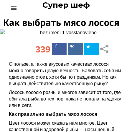
Супер шеф
S
menu
k
i
Как выбрать мясо лосося
p
t
o
c
339
Поделиться
Поделиться
o
в Facebook
ВКонтакте
n
t
О пользе, а также вкусовых качествах лосося
e
можно говорить целую вечность. Баловать себя им
n
однозначно стоит, хотя бы по праздникам. Но как
t
выбрать действительно качественную рыбу?
Лосось лососю рознь, и многое зависит от того, где
обитала рыба до тех пор, пока не попала на удочку
или в сети.
Как правильно выбрать мясо лосося
Цвет лосося может сказать нам многое. Цвет
качественной и здоровой рыбы — насыщенный