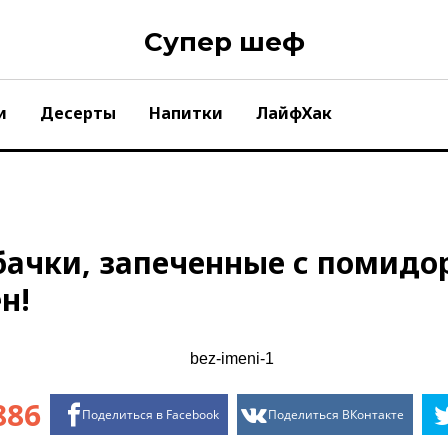
Супер шеф
и
Десерты
Напитки
ЛайфХак
ачки, запеченные с помидо
н!
886
Поделиться в Facebook
Поделиться ВКонтакте