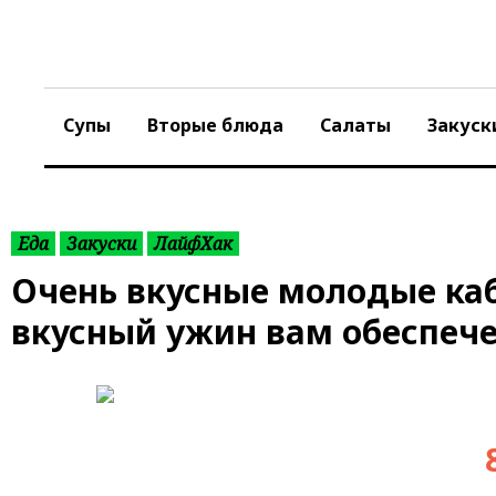
S
k
i
p
t
Супы
Вторые блюда
Салаты
Закуск
o
c
o
n
t
Еда
Закуски
ЛайфХак
e
Очень вкусные молодые каб
n
t
вкусный ужин вам обеспече