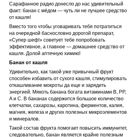
Сарафанное радио донесло до нас удивительный
факт: банан с мёдом — чуть ли не лучшее средство
от кашля!
Вместо того чтобы уговаривать тебя потратиться
на очередной баснословно дорогой препарат,
«Супер шеф!» советует тебе попробовать
эффективное, а главное — домашнее средство от
кашля. Долой аптечную химию!
Банан от кашля
Удивительно, как такой уже привычный фрукт
способен избавить от сухого кашля, стимулировать
откашливание мокроты да еще и зарядить
энергией. Мякоть банана богата витаминами B, PP,
A и C. В бананах содержится большое количество
клетчатки, сахарозы, каротина, ферментов, калия,
магния, железа и других полезных микроэлементов
и минералов.
Такой состав фрукта помогает повысить иммунитет,
следовательно, банан является крайне полезным