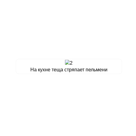
На кухне теща стряпает пельмени