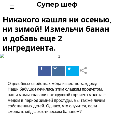
Супер шеф
S
menu
k
i
Никакого кашля ни осенью,
p
t
ни зимой! Измельчи банан
o
и добавь еще 2
c
o
ингредиента.
n
t
e
n
Поделиться
Поделиться
t
в Facebook
ВКонтакте
О целебных свойствах мёда известно каждому.
Наши бабушки лечились этим сладким продуктом,
наши мамы спасали нас кружкой горячего молока с
мёдом в период зимней простуды, мы так же лечим
собственных детей. Однако, что случится, если
смешать мёд с экзотическим бананом?