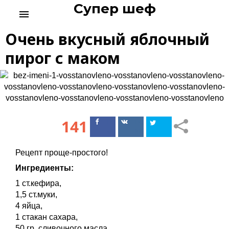
Супер шеф
S
menu
k
i
Очень вкусный яблочный
p
t
пирог с маком
o
c
o
n
t
e
141
Поделиться
Поделиться
n
в Facebook
ВКонтакте
t
Рецепт проще-простого!
Ингредиенты:
1 ст.кефира,
1,5 ст.муки,
4 яйца,
1 стакан сахара,
50 гр. сливочного масла,