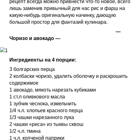
рецепт всегда можно привнести что-то новое, всего
лишь заменив привычный для нас рис и фарш на
какую-нибудь оригинальную начинку, дающую
большой простор для фантазий кулинара.
—
Чоризо и авокадо —
Ингредиенты на 4 порции:
3 болгарских перца
2 колбаски чоризо, удалить оболочку и раскрошить
содержимое
1 авокадо, мякоть нарезать кубиками
1 ст.л оливкового масла
1 зубчик чеснока, измельчить
1/4 ч.л. хлопьев красного перца
1/3 чашки нарезанного лука
2 чашки «риса» из тыквы сквош
1/2 ч.л. тмина
1 ч.л. копченой паприки