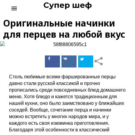
Супер шеф
S
menu
k
i
Оригинальные начинки
p
t
для перцев на любой вкус
o
c
o
n
Поделиться
Поделиться
t
в Facebook
ВКонтакте
e
n
Столь любимые всеми фаршированные перцы
t
давно стали русской классикой и прочно
прописались среди повседневных блюд домашнего
меню. Хотя блюдо и кажется традиционным для
нашей кухни, оно было заимствовано у ближайших
соседей. Вообще, сочетание перца и начинки
можно встретить у многих народов мира, и у
каждого есть своя изюминка приготовления.
Благодаря этой особенности в классический