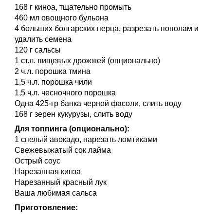
168 г киноа, тщательно промыть
460 мл овощного бульона
4 больших болгарских перца, разрезать пополам и
удалить семена
120 г сальсы
1 ст.л. пищевых дрожжей (опционально)
2 ч.л. порошка тмина
1,5 ч.л. порошка чили
1,5 ч.л. чесночного порошка
Одна 425-гр банка черной фасоли, слить воду
168 г зерен кукурузы, слить воду
Для топпинга (опционально):
1 спелый авокадо, нарезать ломтиками
Свежевыжатый сок лайма
Острый соус
Нарезанная кинза
Нарезанный красный лук
Ваша любимая сальса
Приготовление: