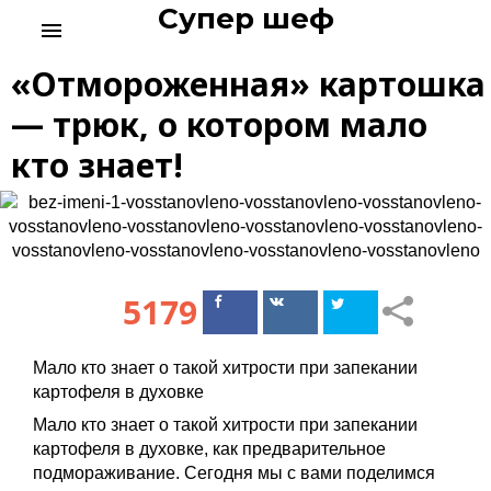
Супер шеф
S
menu
k
i
«Отмороженная» картошка
p
t
— трюк, о котором мало
o
кто знает!
c
o
n
t
e
n
5179
Поделиться
Поделиться
t
в Facebook
ВКонтакте
Мало кто знает о такой хитрости при запекании
картофеля в духовке
Мало кто знает о такой хитрости при запекании
картофеля в духовке, как предварительное
подмораживание. Сегодня мы с вами поделимся