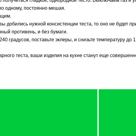
о получиться гладкое, однородное тесто. Выключаем газ и 
 по одному, постоянно мешая.
ящим.
ы добились нужной консистенции теста, то оно не будет пр
ный противень, и без бумаги.
240 градусов, поставьте эклеры, и снизьте температуру до 
арного теста, ваши изделия на кухне станут еще совершенн