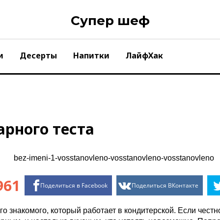
Супер шеф
и
Десерты
Напитки
ЛайфХак
арного теста
961
Поделиться в Facebook
Поделиться ВКонтакте
его знакомого, который работает в кондитерской. Если чест