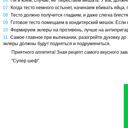
Ни в коем, случае, не перестаем мешать. У вас должн
Когда тесто немного остынет, начинаем вбивать яйца,
Тесто должно получится гладким, и даже слегка блест
Готовое тесто помещаем в кондитерский мешок. Если в
Формируем эклеры на противень, лучше на антипригар
Самое главное при выпекании, разогрейте духовку до 
эклеры должны будут подняться и подрумяниться.
Приятного аппетита! Зная рецепт самого вкусного зав
“Супер шеф”