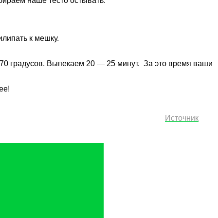
убираем наше тесто остывать.
илипать к мешку.
170 градусов. Выпекаем 20 — 25 минут. За это время ваши
ее!
Источник