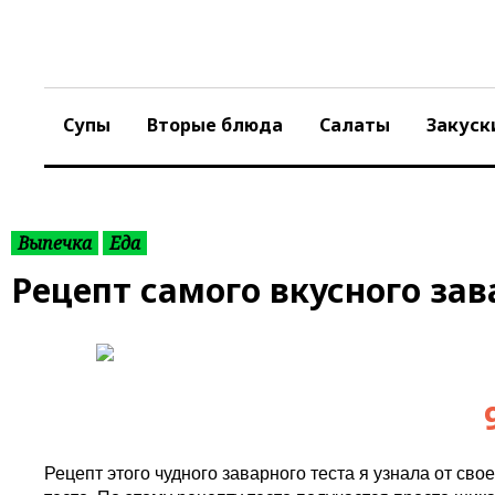
S
k
i
p
t
Супы
Вторые блюда
Салаты
Закуск
o
c
o
n
t
Выпечка
Еда
e
Рецепт самого вкусного зав
n
t
Рецепт этого чудного заварного теста я узнала от сво