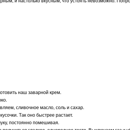
арным, и настолько вкусным, что устоять невозможно. Попр
готовить наш заварной крем.
око.
ляем, сливочное масло, соль и сахар.
усочки. Так оно быстрее растает.
муку, постоянно помешивая.