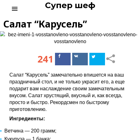
Супер шеф
S
menu
k
i
Салат “Карусель”
p
t
o
c
o
241
Поделиться
Поделиться
n
в Facebook
ВКонтакте
t
e
Салат “Карусель” замечательно впишется на ваш
n
праздничный стол, и не только украсит его, а еще
t
подарит вам наслаждение своим замечательным
вкусом. Салат хрустящий, вкусный и, как всегда,
просто и быстро. Рекордсмен по быстрому
приготовлению.
Ингредиенты:
Ветчина — 200 грамм;
Кукуруза — 1 банка;