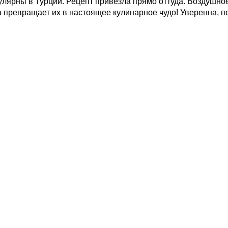
улярны в Турции. Рецепт привезла прямо оттуда. Воздушно
превращает их в настоящее кулинарное чудо! Уверенна, по