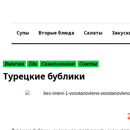
S
k
i
p
t
Супы
Вторые блюда
Салаты
Закуск
o
c
o
n
t
Выпечка
Еда
Самопознание
Советы
e
Турецкие бублики
n
t