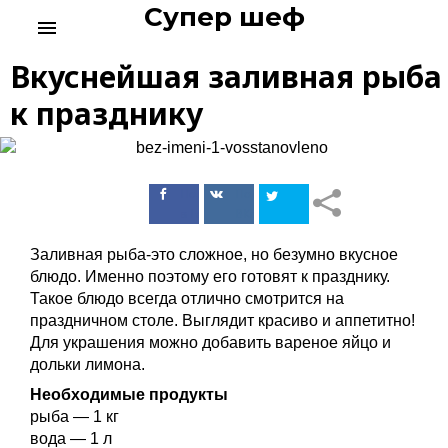
Супер шеф
S
menu
k
i
Вкуснейшая заливная рыба
p
t
к празднику
o
c
o
n
Поделиться
Поделиться
t
в Facebook
ВКонтакте
e
n
Заливная рыба-это сложное, но безумно вкусное
t
блюдо. Именно поэтому его готовят к празднику.
Такое блюдо всегда отлично смотрится на
праздничном столе. Выглядит красиво и аппетитно!
Для украшения можно добавить вареное яйцо и
дольки лимона.
Необходимые продукты
рыба — 1 кг
вода — 1 л