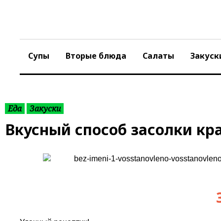
S
k
i
p
t
Супы
Вторые блюда
Салаты
Закуск
o
c
o
n
t
Еда
Закуски
e
Вкусный способ засолки кр
n
t