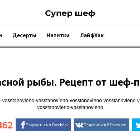
Супер шеф
и
Десерты
Напитки
ЛайфХак
асной рыбы. Рецепт от шеф-п
362
Поделиться в Facebook
Поделиться ВКонтакте