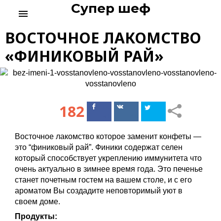
Супер шеф
S
menu
k
i
ВОСТОЧНОЕ ЛАКОМСТВО
p
t
«ФИНИКОВЫЙ РАЙ»
o
c
o
n
t
182
Поделиться
Поделиться
e
в Facebook
ВКонтакте
n
t
Восточное лакомство которое заменит конфеты —
это “финиковый рай”. Финики содержат селен
который способствует укреплению иммунитета что
очень актуально в зимнее время года. Это печенье
станет почетным гостем на вашем столе, и с его
ароматом Вы создадите неповторимый уют в
своем доме.
Продукты: