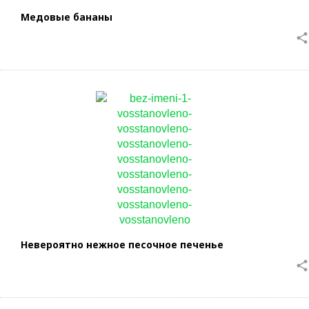
Медовые бананы
share
Невероятно нежное песочное печенье
share