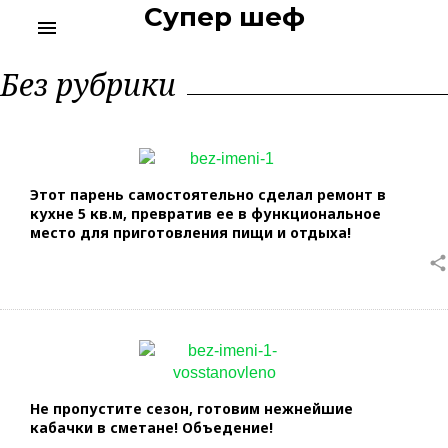
Супер шеф
S
menu
k
i
Р
Без рубрики
p
у
t
б
р
o
и
c
к
o
а
n
:
Этот парень самостоятельно сделал ремонт в
t
Б
кухне 5 кв.м, превратив ее в функциональное
е
e
место для приготовления пищи и отдыха!
з
n
share
р
t
у
б
р
и
к
и
Не пропустите сезон, готовим нежнейшие
кабачки в сметане! Объедение!