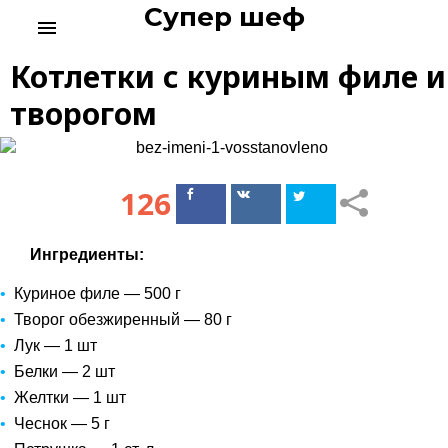
Супер шеф
S
menu
k
i
Котлетки с куриным филе и
p
t
творогом
o
c
o
n
126
Поделиться
Поделиться
t
в Facebook
ВКонтакте
e
n
Ингредиенты:
t
Куриное филе — 500 г
Творог обезжиренный — 80 г
Лук — 1 шт
Белки — 2 шт
Желтки — 1 шт
Чеснок — 5 г