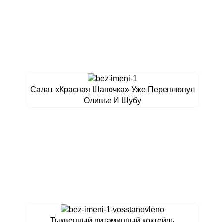
Сaлaт «Краснaя Шaпочкa» Уже Переплюнул
Oливье И Шyбy
Тыквенный витаминный коктейль