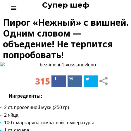
Супер шеф
S
menu
k
i
Пирог «Нежный» с вишней.
p
t
Одним словом —
o
объедение! Не терпится
c
o
попробовать!
n
t
e
n
315
Поделиться
Поделиться
t
в Facebook
ВКонтакте
Ингредиенты:
2 ст. просеянной муки (250 гр)
2 яйца
100 г маргарина комнатной температуры
1 ст. сахара