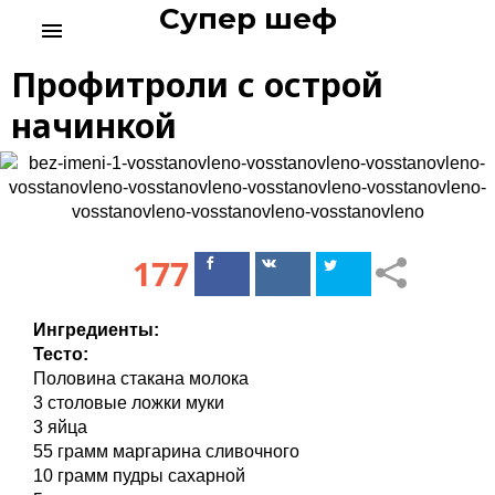
Супер шеф
S
menu
k
i
Профитроли с острой
p
t
начинкой
o
c
o
n
t
e
177
Поделиться
Поделиться
n
в Facebook
ВКонтакте
t
Ингредиенты:
Тесто:
Половина стакана молока
3 столовые ложки муки
3 яйца
55 грамм маргарина сливочного
10 грамм пудры сахарной