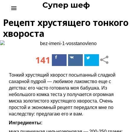
Супер шеф
S
menu
k
i
Рецепт хрустящего тонкого
p
t
хвороста
o
c
o
n
141
Поделиться
Поделиться
t
в Facebook
ВКонтакте
e
n
Тонкий хрустящий хворост посыпанный сладкой
t
сахарной пудрой — любимое лакомство еще с
детства: его часто готовила моя бабушка. Из
небольшого комка теста у получается огромная
миска золотистого хрустящего хвороста. Очень
простой и экономный рецепт передался мне по
наследству: предлагаю его и вам.
Ингредиенты:
мука пшеничная цельнозерновая — 200-250 грамм;