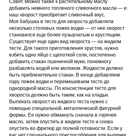
Совет. Можно также к растительному маслу
добавить немного топленого сливочного масла — и
наш хворост приобретает сливочный вкус.
Моя бабушка в тесто для хвороста добавляла
несколько столовых ложек водки — от нее хворост
становился еще более пузырчатым и хрустящим.
Существует еще один вид хвороста — на жидком
тесте. Для такого приготовления хрустов, нужно
взбить одно яйцо с щепоткой соли, постепенно
добавить стакан пшеничной муки, понемногу
разбавлять водой или молоком. Жидкости должно
быть приблизительно стакан. В конце добавляем
пару ложек водки и перемешиваем тесто до
однородной массы. По консистенции тесто для
хвороста должно быть таким, как на оладьи.
Выпекать хворост из жидкого теста нужно с
помощью специальной, металлической фигурной
формы. Ее нужно обмакнуть сначала в горячее
масло, затем опустить в жидкое тесто и снова
опустить во фритюр до полной готовности. Если у
вас нет специального приспособления для выпечки