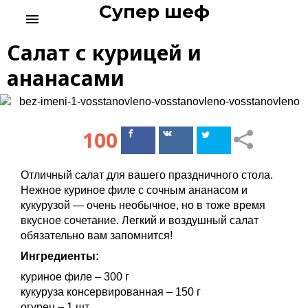
Супер шеф
S
menu
k
i
Салат с курицей и
p
t
ананасами
o
c
o
n
100
Поделиться
Поделиться
t
в Facebook
ВКонтакте
e
n
Отличный салат для вашего праздничного стола.
t
Нежное куриное филе с сочным ананасом и
кукурузой — очень необычное, но в тоже время
вкусное сочетание. Легкий и воздушный салат
обязательно вам запомнится!
Ингредиенты:
куриное филе – 300 г
кукуруза консервированная – 150 г
огурец – 1 шт.