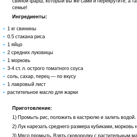
свиной фарш, который вы же сами и перекрутите, а 
семье!
Ингредиенты:
1 кг свинины
0.5 стакана риса
1 яйцо
2 средних луковицы
1 морковь
3-4 ст. л. острого томатного соуса
соль, сахар, перец — по вкусу
1 лавровый лист
растительное масло для жарки
Приготовление:
1) Промыть рис, положить в кастрюлю и залить водой. Д
2) Лук нарезать среднего размера кубиками, морковь н
3) Мясо промыть. Взять сковородку с растительным ма