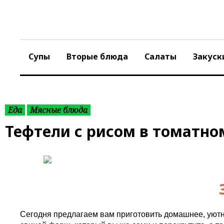
S
k
i
p
t
Супы
Вторые блюда
Салаты
Закуск
o
c
o
n
t
Еда
Мясные блюда
e
Тефтели с рисом в томатно
n
t
Сегодня предлагаем вам приготовить домашнее, уютно