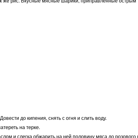
так же рис. Вкусные мясные шарики, приправленные острым
овести до кипения, снять с огня и слить воду.
атереть на терке.
слом и слегка обжарить на ней половину мяса до розового 