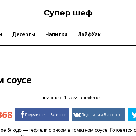
Супер шеф
и
Десерты
Напитки
ЛайфХак
м соусе
368
Поделиться в Facebook
Поделиться ВКонтакте
е блюдо — тефтели с рисом в томатном соусе. Готовятся он