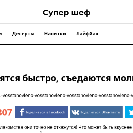
Супер шеф
и
Десерты
Напитки
ЛайфХак
ятся быстро, съедаются мол
307
Поделиться в Facebook
Поделиться ВКонтакте
о лакомства они точно не откажутся! Что может быть вкусне