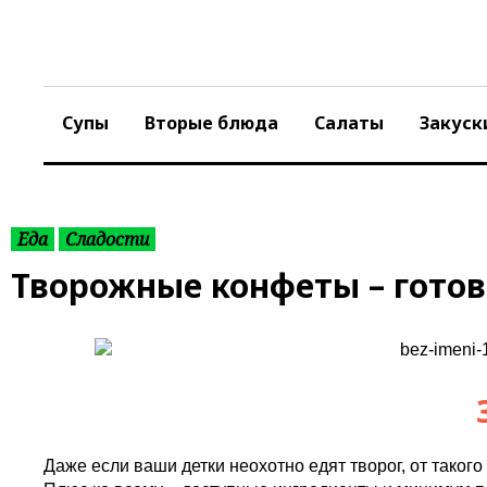
S
k
i
p
t
Супы
Вторые блюда
Салаты
Закуск
o
c
o
n
t
Еда
Сладости
e
Творожные конфеты – готов
n
t
Даже если ваши детки неохотно едят творог, от таког