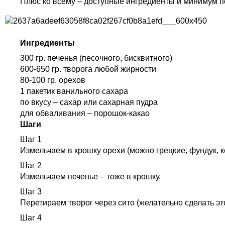
Плюс ко всему – доступные ингредиенты и минимум п
Ингредиенты
300 гр. печенья (песочного, бисквитного)
600-650 гр. творога любой жирности
80-100 гр. орехов
1 пакетик ванильного сахара
по вкусу – сахар или сахарная пудра
для обваливания – порошок-какао
Шаги
Шаг 1
Измельчаем в крошку орехи (можно грецкие, фундук, 
Шаг 2
Измельчаем печенье – тоже в крошку.
Шаг 3
Перетираем творог через сито (желательно сделать эт
Шаг 4