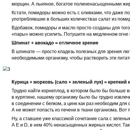
морщин. А льняное, богатое полиненасыщенными жирн
Кстати, помидоры можно есть с оливками, что даже п
употреблявшие в больших количествах салат из помидо
Вдобавок, помидоры и масло просто созданы для того
«пары» можно усилить. Потушите на медленном огне 
Шпинат + авокадо = отличное зрение
В шпинате — просто кладезь полезных для зрения лют
необходимыми организму, чтобы растворить эти пита
Курица + морковь (сало + зеленый лук) = крепкий
Трудно найти корнеплод, в котором было бы больше в
в курятине, нашему организму было бы трудно извлеч
в соединении с белком, а цинк как раз необходим для
А не может попасть из печени в ткани организма. Во
Ну, а ставшее уже классикой сочетание сала с зеле
A E и D, в нем 40% ненасыщенных жирных кислот. Так