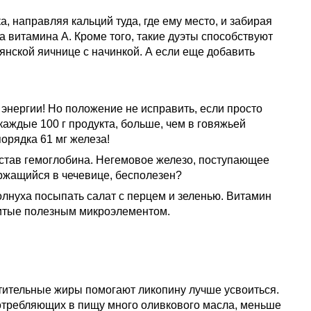
 направляя кальций туда, где ему место, и забирая
а витамина А. Кроме того, такие дуэты способствуют
янской яичнице с начинкой. А если еще добавить
 энергии! Но положение не исправить, если просто
каждые 100 г продукта, больше, чем в говяжьей
орядка 61 мг железа!
состав гемоглобина. Негемовое железо, поступающее
ержащийся в чечевице, бесполезен?
олнуха посыпать салат с перцем и зеленью. Витамин
абитые полезным микроэлементом.
тительные жиры помогают ликопину лучше усвоиться.
 употребляющих в пищу много оливкового масла, меньше