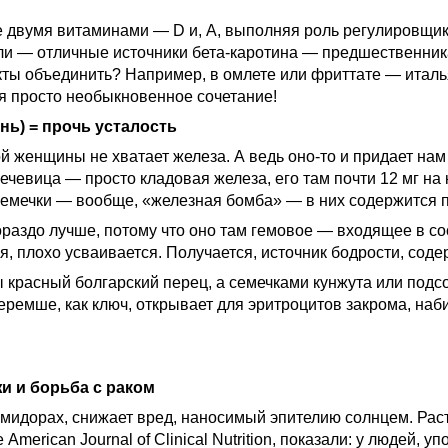
 двумя витаминами — D и, А, выполняя роль регулировщика,
коли — отличные источники бета-каротина — предшественник
укты объединить? Например, в омлете или фриттате — италь
ся просто необыкновенное сочетание!
нь) = прочь усталость
й женщины не хватает железа. А ведь оно-то и придает нам
чевица — просто кладовая железа, его там почти 12 мг на 
 семечки — вообще, «железная бомба» — в них содержится п
 гораздо лучше, потому что оно там гемовое — входящее в 
я, плохо усваивается. Получается, источник бодрости, сод
ы красный болгарский перец, а семечками кунжута или подс
 черемше, как ключ, открывает для эритроцитов закрома, н
и и борьба с раком
мидорах, снижает вред, наносимый эпителию солнцем. Рас
merican Journal of Clinical Nutrition, показали: у людей,