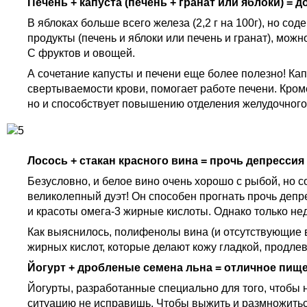
Печень + капуста (печень + гранат или яблоки) = 
В яблоках больше всего железа (2,2 г на 100г), но со
продукты (печень и яблоки или печень и гранат), мож
С фруктов и овощей.
А сочетание капусты и печени еще более полезно! Ка
свертываемости крови, помогает работе печени. Кром
но и способствует повышению отделения желудочного 
Лосось + стакан красного вина = прочь депрессия
Безусловно, и белое вино очень хорошо с рыбой, но 
великолепный дуэт! Он способен прогнать прочь депр
и красоты омега-3 жирные кислоты. Однако только не­
Как выяснилось, полифенолы вина (и отсутствующие в 
жирных кислот, которые делают ко­жу гладкой, продле
Йогурт + дробленые семена льна = отличное пищ
Йогурты, разработанные специально для того, чтобы
ситуацию не исправишь. Чтобы выжить и размножитьс