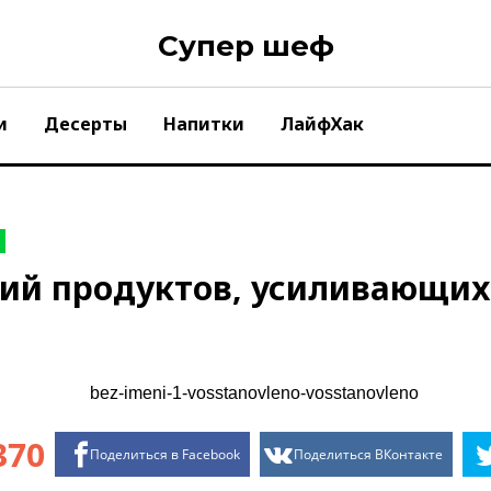
Супер шеф
и
Десерты
Напитки
ЛайфХак
ний продуктов, усиливающих
370
Поделиться в Facebook
Поделиться ВКонтакте