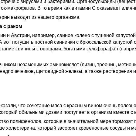
стрече с вирусами и бактериями. Органосульфиды (веществ
ок-макрофагов. В то время как витамин С оказывает влиян
терин выводят из нашего организма.
а с раком
нии и Австрии, например, свиное колено с тушеной капусто
А вот потушить постной свининки с брюссельской капустой
тание свинины с овощами, богатыми сульфорафан (например
точником незаменимых аминокислот (лизин, треонин, метион
 надпочечников, щитовидной железы, а также растворения 
азали, что сочетание мяса с красным вином очень полезно
 который обильными дозами поступает в организм вместе с 
ство полифенолов, которые в значительной мере тормозят
ньше холестерина, который засоряет кровеносные сосуды и