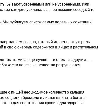
кты бывают усвоенными или не усвоенными. Или
польза каждого усиливалась при помощи соседа. Это
а». Мы публикуем список самых полезных сочетаний,
содержанием селена, который играет важную роль
ый в свою очередь содержится в яйцах и растительном
и томатами, а еще лучше — и с тем, и с другим —
бработке эти полезные вещества разрушаются.
ающие с пищей необходимое количество кальция
ые соцветия брокколи и листья шпината богаты
й важен для свертывания крови и для здоровья