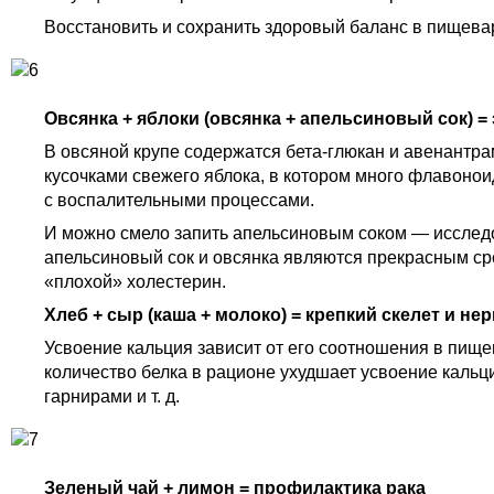
Восстановить и сохранить здоровый баланс в пищевар
Овсянка + яблоки (овсянка + апельсиновый сок) 
В овсяной крупе содержатся бета-глюкан и авенант
кусочками свежего яблока, в котором много флавоно
с воспалительными процессами.
И можно смело запить апельсиновым соком — исследо
апельсиновый сок и овсянка являются прекрасным ср
«плохой» холестерин.
Хлеб + сыр (каша + молоко) = крепкий скелет и не
Усвоение кальция зависит от его соотношения в пищ
количество белка в рационе ухудшает усвоение кальц
гарнирами и т. д.
Зеленый чай + лимон = профилактика рака