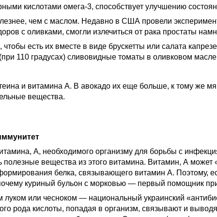
ыми кислотами омега-3, способствует улучшению состояни
олезнее, чем с маслом. Недавно в США провели эксперимент
ров с оливками, смогли излечиться от рака простаты намног
, чтобы есть их вместе в виде брускетты или салата капре
(при 110 градусах) сливовидные томаты в оливковом масле
еина и витамина А. В авокадо их еще больше, к тому же м
тельные вещества.
 иммунитет
итамина, А, необходимого организму для борьбы с инфекци
ь полезные вещества из этого витамина. Витамин, А может
 формирования белка, связывающего витамин А. Поэтому, ес
т почему куриный бульон с морковью — первый помощник при
ным луком или чесноком — национальный украинский «анти
ого рода кислоты, попадая в организм, связывают и выводя