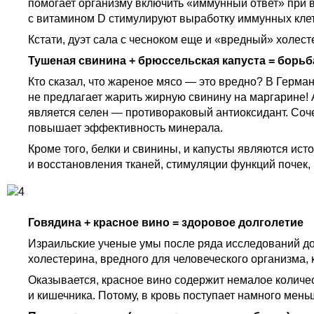
помогает организму включить «иммунный ответ» при в
с витамином D стимулируют выработку иммунных клет
Кстати, дуэт сала с чесноком еще и «вредный» холес
Тушеная свинина + брюссельская капуста = борьб
Кто сказал, что жареное мясо — это вредно? В Герма
не предлагает жарить жирную свинину на маргарине! 
является селен — противораковый антиоксидант. Соче
повышает эффективность минерала.
Кроме того, белки и свинины, и капусты являются ис
и восстановления тканей, стимуляции функций почек,
Говядина + красное вино = здоровое долголетие
Израильские ученые умы после ряда исследований док
холестерина, вредного для человеческого организма,
Оказывается, красное вино содержит немалое количе
и кишечника. Потому, в кровь поступает намного ме