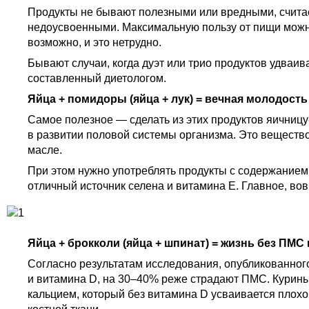
Продукты не бывают полезными или вредными, счита
недоусвоенными. Максимальную пользу от пищи можно 
возможно, и это нетрудно.
Бывают случаи, когда дуэт или трио продуктов удваив
составленный диетологом.
Яйца + помидоры (яйца + лук) = вечная молодость
Самое полезное — сделать из этих продуктов яичницу
в развитии половой системы организма. Это вещество
масле.
При этом нужно употреблять продукты с содержанием 
отличный источник селена и витамина Е. Главное, во
Яйца + брокколи (яйца + шпинат) = жизнь без ПМС
Согласно результатам исследования, опубликованного
и витамина D, на 30–40% реже страдают ПМС. Курины
кальцием, который без витамина D усваивается плохо