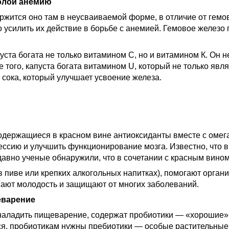
долой анемию
держится оно там в неусваиваемой форме, в отличие от гемов
но усилить их действие в борьбе с анемией. Гемовое железо
пуста богата не только витамином С, но и витамином К. Он
е того, капуста богата витамином U, который не только яв
сока, который улучшает усвоение железа.
содержащиеся в красном вине антиоксиданты вместе с омег
ессию и улучшить функционирование мозга. Известно, что 
давно ученые обнаружили, что в сочетании с красным вином
пиве или крепких алкогольных напит­ках), помогают организ
вают молодость и защищают от многих заболе­ваний.
еварение
 наладить пищеварение, содержат пробиотики — «хорошие
я, пробиотикам нужны пребиотики — особые растительные 