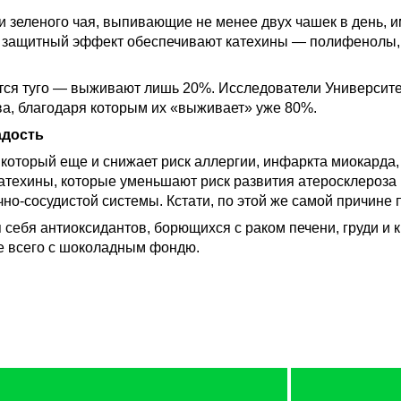
и зеленого чая, выпивающие не менее двух чашек в день, 
кой защитный эффект обеспечивают катехины — полифенол
ится туго — выживают лишь 20%. Исследователи Университ
ва, благодаря которым их «выживает» уже 80%.
адость
который еще и снижает риск аллергии, инфаркта миокарда,
атехины, которые уменьшают риск развития атеросклероза 
о-сосудистой системы. Кстати, по этой же самой причине п
 себя антиоксидантов, борющихся с раком печени, груди и
е всего с шоколадным фондю.