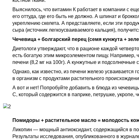
костной ткани.
Выяснилось, что витамин К работает в компании с еще
его оттуда, где его быть не должно. А шпинат и брок
укреплению скелета. А представляете, если эти прод
сыра (источник легкоусваиваемого кальция), получит
Чечевица + болгарский перец (семя кунжута + зеле
Диетологи утверждают, что в рационе каждой четверто
есть богатую этим микроэлементом пищу. Например, че
печени (8,2 мг на 100г). А кунжутные и подсолнечные
Однако, как известно, из печени железо усваивается
в организм с продуктами растительного происхождени
А вот и нет! Попробуйте добавить в блюда из чечевиц
С, который содержится в паприке, петрушке, укропе,
Помидоры + растительное масло = молодость кож
Ликопин — мощный антиоксидант, содержащийся в по
Результаты исследования, опубликованного в журнале A