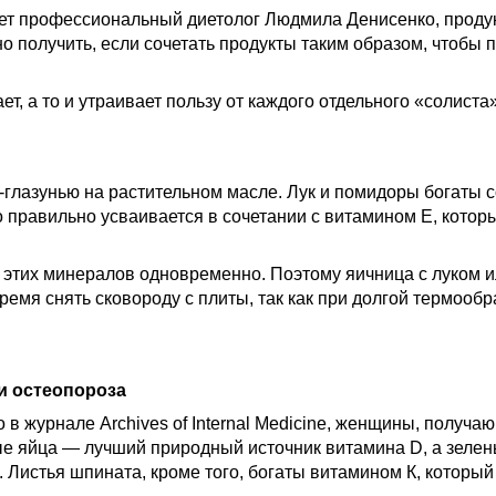
ет профессиональный диетолог Людмила Денисенко, проду
получить, если сочетать продукты таким образом, чтобы 
ает, а то и утраивает пользу от каждого отдельного «солист
-глазунью на растительном масле. Лук и помидоры богаты 
 правильно усваивается в сочетании с витамином Е, котор
этих минералов одновременно. Поэтому яичница с луком ил
время снять сковороду с плиты, так как при долгой термоо
 и остеопороза
 в журнале Archives of Internal Medicine, женщины, получ
е яйца — лучший природный источник витамина D, а зелен
. Листья шпината, кроме того, богаты витамином К, которы