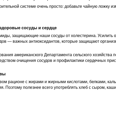
ительной системе очень просто: добавьте чайную ложку изм
= здоровые сосуды и сердце
рамиды, защищающие наши сосуды от холестерина. Усилить
идов — важных антиоксидантов, которые защищают организм
вания американского Департамента сельского хозяйства п
едством очищения сосудов и профилактики сердечных прис
рвы
евом рационе с жирами и жирными кислотами, белками, ка
ия. Поэтому полезнее всего употреблять хлеб с сыром, ка