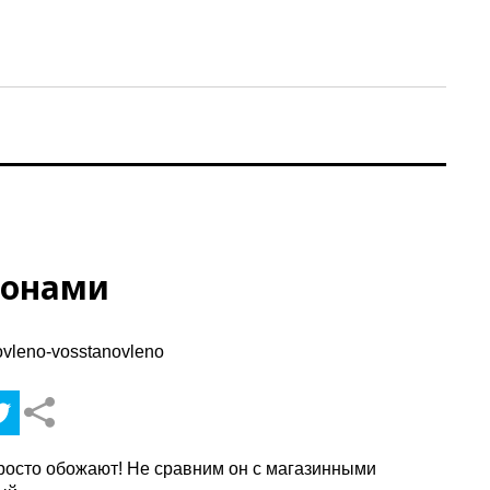
ьонами
росто обожают! Не сравним он с магазинными