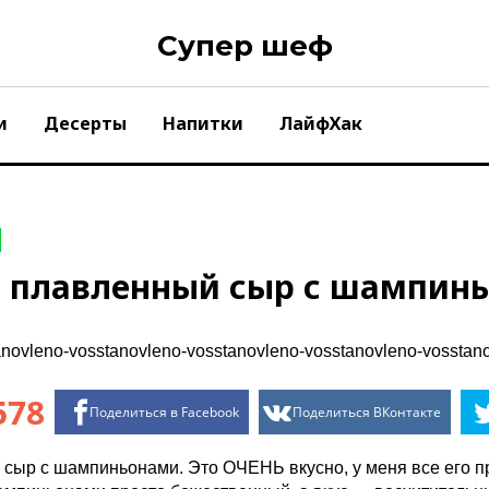
Супер шеф
и
Десерты
Напитки
ЛайфХак
й плавленный сыр с шампин
578
Поделиться в Facebook
Поделиться ВКонтакте
сыр с шампиньонами. Это ОЧЕНЬ вкусно, у меня все его п