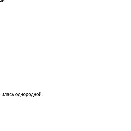
ый.
чилась однородной.