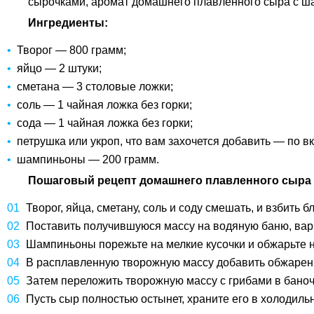
сырочками, аромат домашнего плавленного сыра с ш
Ингредиенты:
Творог — 800 грамм;
яйцо — 2 штуки;
сметана — 3 столовые ложки;
соль — 1 чайная ложка без горки;
сода — 1 чайная ложка без горки;
петрушка или укроп, что вам захочется добавить — по вк
шампиньоны — 200 грамм.
Пошаговый рецепт домашнего плавленного сыра
Творог, яйца, сметану, соль и соду смешать, и взбить 
Поставить получившуюся массу на водяную баню, вар
Шампиньоны порежьте на мелкие кусочки и обжарьте н
В расплавленную творожную массу добавить обжаренн
Затем переложить творожную массу с грибами в баночк
Пусть сыр полностью остынет, храните его в холодиль