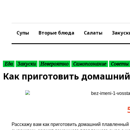
S
k
i
p
t
Супы
Вторые блюда
Салаты
Закуск
o
c
o
n
t
Еда
Закуски
Невероятно
Самопознание
Советы
e
Как приготовить домашни
n
t
Расскажу вам как приготовить домашний плавленный 