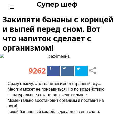
Супер шеф
S
menu
k
i
Закипяти бананы с корицей
p
t
и выпей перед сном. Вот
o
что напиток сделает с
c
o
организмом!
n
t
e
n
9262
Поделиться
Поделиться
t
в Facebook
ВКонтакте
Сразу отмечу: этот напиток имеет странный вкус.
Многим может не понравиться! Но по воздействию
— натуральное лекарство, очень сильное.
Моментально восстановит организм и поставит на
ноги!
Такой банановый коктейль делается в два счета.